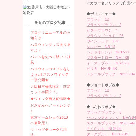
※カラー名クリックで商品ペ
◆ボブレイヤー◆
ブラック 1B
最近のブログ記事
ブラックブラウン 3
ビターブラウン 4
ブログリニューアルのお
ブラウンゴールド 26
知らせ
ワインレッド 118
ハロウィングッズありま
シルバー NS-15
すよ？
レッドオレンジ NOR-33
バンスを使って結い上げ
マスタードロー NML-36
風！
イーストブルー NSB-73
ピリカ NHPK-98
ハロウィンコスプレをし
スクールブラック NSCB-94
よう♪オススメウィッグ
一挙公開★
◆ショートボブ改◆
大阪日本橋店限定「前髪
ブラック 1B
カット半額？？」
ブラックブラウン 3
★ウィッグ再入荷情報★
おおかみヘアーアレンジ
◆ふんわりボブ◆
♪
ブラックブラウン 3
東京ゲームショウ2013
バレンシアオレンジ NVO-8
出展決定！
スクールブラック NSCB-94
さくらもち NCP-95
ウィッグチョーク活用
ダークブルー NDRB-99
法！