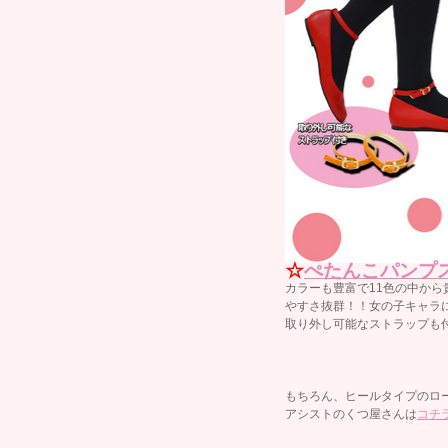
☆
ぺたんこパンプ
カラーも豊富で11色の中か
やすさ抜群！！女の子キャラに
取り外し可能なストラップも
もちろん、ヒールタイプのロ
アシストのくつ屋さんは
コチ