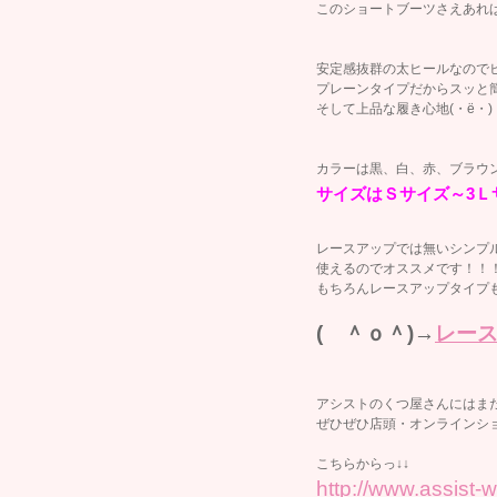
このショートブーツさえあれば
安定感抜群の太ヒールなので
プレーンタイプだからスッと
そして上品な履き心地(・ё・
カラーは黒、白、赤、ブラウ
サイズはＳサイズ～3Ｌ
レースアップでは無いシンプ
使えるのでオススメです！！
もちろんレースアップタイプ
( ＾ｏ＾)→
レー
アシストのくつ屋さんにはま
ぜひぜひ店頭・オンラインシ
こちらからっ↓↓
http://www.assist-