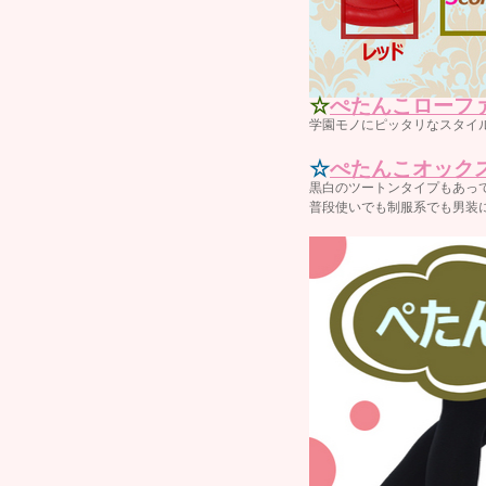
☆
ぺたんこローフ
学園モノにピッタリなスタイル
☆
ぺたんこオック
黒白のツートンタイプもあっ
普段使いでも制服系でも男装に