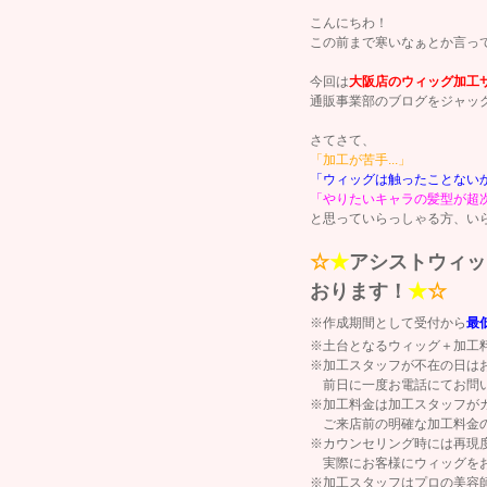
こんにちわ！
この前まで寒いなぁとか言っ
今回は
大阪店のウィッグ加工
通販事業部のブログをジャッ
さてさて、
「加工が苦手...」
「ウィッグは触ったことないから失敗
「やりたいキャラの髪型が超次元過
と思っていらっしゃる方、い
☆
★
アシストウィッ
おります！
★
☆
※作成期間として受付から
最
※土台となるウィッグ＋加工
※加工スタッフが不在の日は
前日に一度お電話にてお問い
※加工料金は加工スタッフが
ご来店前の明確な加工料金の
※カウンセリング時には再現
実際にお客様にウィッグをお
※加工スタッフはプロの美容