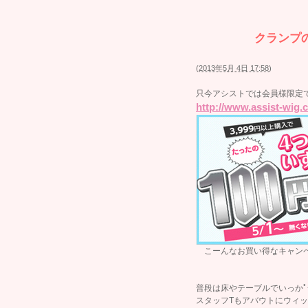
クランプ
(
2013年5月 4日 17:58
)
只今アシストでは会員様限定
http://www.assist-wig.
こーんなお買い得なキャンペー
普段は床やテーブルでいっかﾟ+｡:.ﾟヽ
スタッフTもアバウトにウィッ