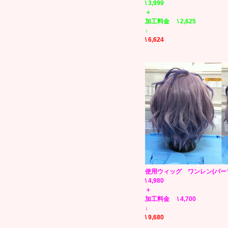
\ 3,999
＋
加工料金 \ 2,625
↓
\ 6,624
使用ウィッグ ワンレン(パー
\ 4,980
＋
加工料金 \ 4,7
↓
\ 9,680