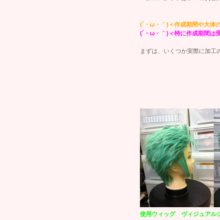
(´・ω・｀)＜作成期間や大
(´・ω・｀)＜特に作成期間
まずは、いくつか実際に加工の
使用ウィッグ ヴィジュアル