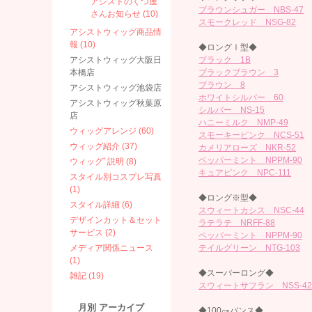
アシストのくつ屋
ブラウンシュガー NBS-47
さんお知らせ (10)
スモークレッド NSG-82
アシストウィッグ商品情
報 (10)
◆ロングⅠ型◆
アシストウィッグ大阪日
ブラック 1B
本橋店
ブラックブラウン 3
ブラウン 8
アシストウィッグ池袋店
ホワイトシルバー 60
アシストウィッグ秋葉原
シルバー NS-15
店
ハニーミルク NMP-49
ウィッグアレンジ (60)
スモーキーピンク NCS-51
ウィッグ紹介 (37)
カメリアローズ NKR-52
ペッパーミント NPPM-90
ウィッグﾞ説明 (8)
キュアピンク NPC-111
スタイル別コスプレ写真
(1)
◆ロング※型◆
スタイル詳細 (6)
スウィートカシス NSC-44
デザインカット＆セット
ラテラテ NRFF-88
サービス (2)
ペッパーミント NPPM-90
メディア関係ニュース
テイルグリーン NTG-103
(1)
◆スーパーロング◆
雑記 (19)
スウィートサフラン NSS-42
月別
アーカイブ
◆100㎝バンス◆