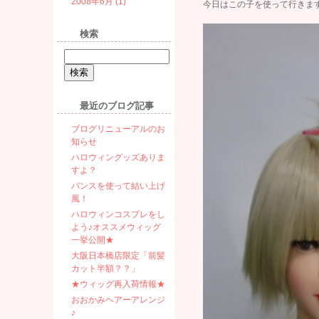
2008年6月 (1)
今日はこの子を使って行きます
検索
最近のブログ記事
ブログリニューアルのお
知らせ
ハロウィングッズありま
すよ？
バンスを使って結い上げ
風！
ハロウィンコスプレをし
よう♪オススメウィッグ
一挙公開★
大阪日本橋店限定「前髪
カット半額？？」
★ウィッグ再入荷情報★
おおかみヘアーアレンジ
♪