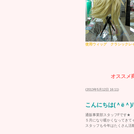
使用ウィッグ クラシックレイ
オススメ
(
2013年5月12日 16:11
)
こんにちは(＾ё＾)/
通販事業部スタッフFです★
５月になり暖かくなってきてイ
スタッフも今年はたくさん活