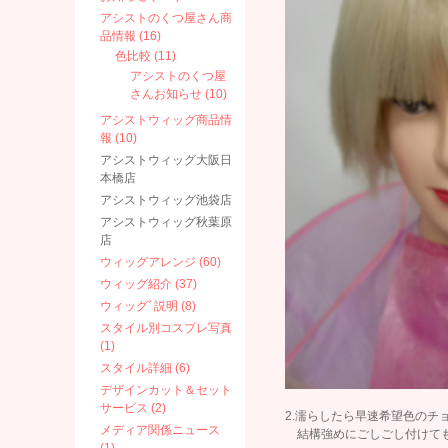
アシストのくつ屋さん商
品情報 (16)
色比較 (11)
アシストのくつ屋
さんお知らせ (10)
アシストウィッグ商品情
報 (10)
アシストウィッグ大阪日
本橋店
アシストウィッグ池袋店
アシストウィッグ秋葉原
店
ウィッグアレンジ (60)
ウィッグ紹介 (37)
ウィッグﾞ説明 (8)
スタイル別コスプレ写真
(1)
スタイル詳細 (6)
デザインカット＆セット
サービス (2)
2.濡らしたら早速希望色のチ
メディア関係ニュース
結構強めにごしごし付けて