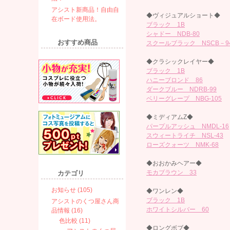
アシスト新商品！自由自
◆ヴィジュアルショート◆
在ボード使用法。
ブラック 1B
シャドー NDB-80
おすすめ商品
スクールブラック NSCB－9
◆クラシックレイヤー◆
ブラック 1B
ハニーブロンド 86
ダークブルー NDRB-99
ベリーグレープ NBG-105
◆ミディアムZ◆
パープルアッシュ NMDL-16
スウィートライチ NSL-43
ローズクォーツ NMK-68
◆おおかみヘアー◆
モカブラウン 33
カテゴリ
お知らせ (105)
◆ワンレン◆
ブラック 1B
アシストのくつ屋さん商
ホワイトシルバー 60
品情報 (16)
色比較 (11)
◆ロングボブ◆