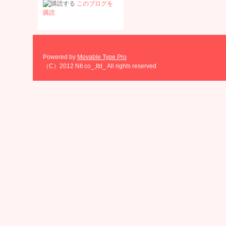
このブログを
購読
Powered by
Movable Type Pro
（C）2012 NII co_,ltd_ All rights reserved