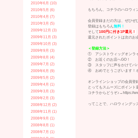
2010年6月 (10)
もちろん、コチラのハロウィ
2010年5月 (6)
2010年4月 (7)
会員登録まだの方は、ぜひぜ
2010年3月 (5)
登録はもちろん
無料！
2009年12月 (3)
そして
100円に付き1P還元！
2009年11月 (3)
還元されたポイントは次のお
2009年10月 (3)
＜登録方法＞
2009年9月 (3)
① アシストウィッグオンラ
2009年8月 (4)
② お近くのお店へGO！
2009年7月 (2)
③ スタッフに声をかけてパ
④ おめでとうございます！
2009年6月 (9)
2009年5月 (2)
オンラインショップの会員登
2009年4月 (1)
とってもスムーズにポイント
2009年3月 (3)
コチラからどうぞ♪→https://www.as
2009年2月 (3)
ってことで、ハロウィングッズ買
2008年12月 (2)
2008年11月 (1)
2008年9月 (1)
2008年8月 (1)
2008年7月 (1)