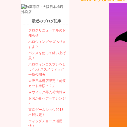
最近のブログ記事
ブログリニューアルのお
知らせ
ハロウィングッズありま
すよ？
バンスを使って結い上げ
風！
ハロウィンコスプレをし
よう♪オススメウィッグ
一挙公開★
大阪日本橋店限定「前髪
カット半額？？」
★ウィッグ再入荷情報★
おおかみヘアーアレンジ
♪
東京ゲームショウ2013
出展決定！
ウィッグチョーク活用
法！